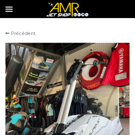
Accueil
Précédent
Histoire
Services
Boutique
🆕Rachat & Dépôt vente
🆕Cote Argus
Actualités
Contact
Rechercher