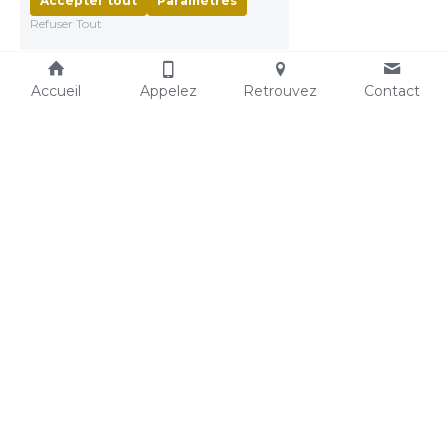
Refuser Tout
Accueil
Appelez
Retrouvez
Contact
05 46 45 07 73
amr-jetshop@orange.fr
AMR-JetShop © 2023 
Siège social : 6 rue du Tourmentin 17000 LA 
ROCHELLE
Termes et Conditions
Politique de confidentialité