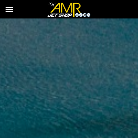
Accueil
Histoire
Services
Boutique
🆕Rachat & Dépôt vente
🆕Cote Argus
Actualités
Contact
Rechercher