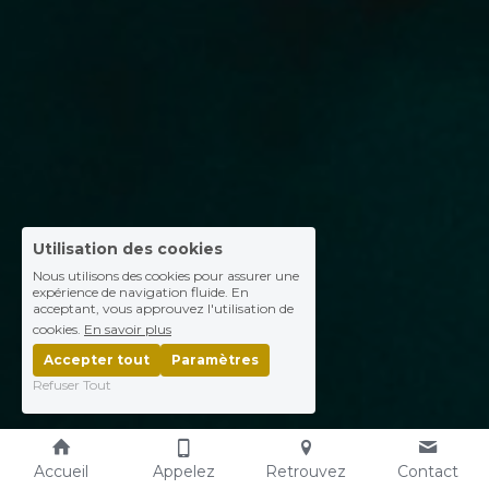
Utilisation des cookies
Nous utilisons des cookies pour assurer une
expérience de navigation fluide. En
acceptant, vous approuvez l'utilisation de
cookies.
En savoir plus
Accepter tout
Paramètres
Refuser Tout
Accueil
Appelez
Retrouvez
Contact