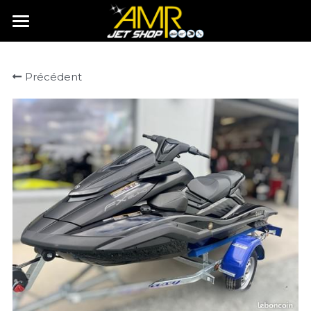
Accueil
Précédent
Histoire
Services
Boutique
🆕Rachat & Dépôt vente
🆕Cote Argus
Actualités
Contact
Rechercher