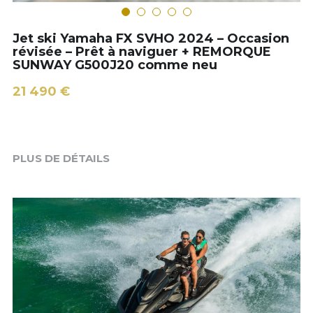
05 46 45 07 73
Jet ski Yamaha FX SVHO 2024 – Occasion
révisée – Prêt à naviguer + REMORQUE
amr-jetshop@orange.fr
SUNWAY G500J20 comme neu
21 490 €
Visite virtuelle
PLUS DE DÉTAILS